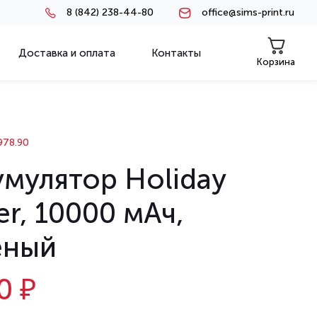
8 (842) 238-44-80
office@sims-print.ru
Доставка и оплата
Контакты
Корзина
78.90
умулятор Holiday
r, 10000 мАч,
еный
0 ₽