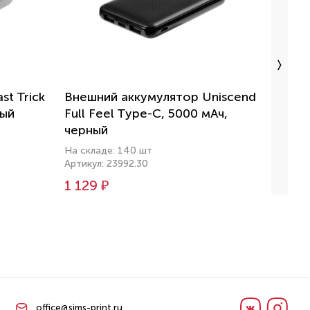
st Trick
Внешний аккумулятор Uniscend
Аккум
лый
Full Feel Type-C, 5000 мАч,
мАч, 
черный
На скл
Артику
На складе: 140 шт
Артикул: 23992.30
1 590
1 129 ₽
office@sims-print.ru