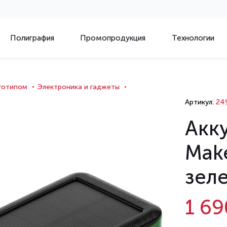
Полиграфия
Промопродукция
Технологии
оготипом
Электроника и гаджеты
Артикул:
249
Акк
Make
зел
1 69