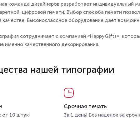
ая команда дизайнеров разработает индивидуальный ма
ретной, цифровой печати. Выбор способа печати позволяе
 в качестве. Высококлассное оборудование дает возможно
ография сотрудничает с компанией «HappyGifts», котора
е именно качественного декорирования.
ества нашей типографии
и
Срочная печать
 от 10 штук
За 1 день! Без наценок за сроч