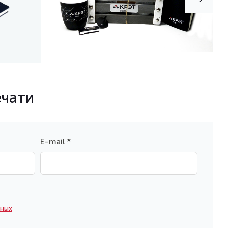
ечати
E-mail *
нных