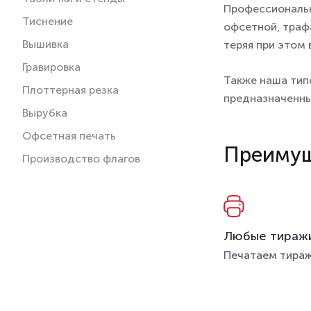
Профессиональн
Тиснение
офсетной, трафа
Вышивка
теряя при этом
Гравировка
Также наша тип
Плоттерная резка
предназначенны
Вырубка
Офсетная печать
Преимущ
Производство флагов
Любые тираж
Печатаем тираж