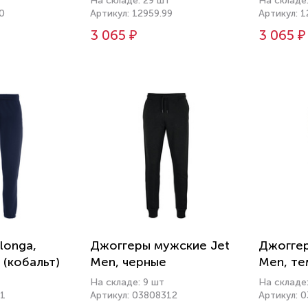
На складе: 29 шт
На складе
0
Артикул: 12959.99
Артикул: 1
3 065 ₽
3 065 ₽
longa,
Джоггеры мужские Jet
Джоггер
 (кобальт)
Men, черные
Men, те
На складе: 9 шт
На складе:
41
Артикул: 03808312
Артикул: 