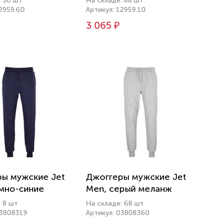
: 50 шт
На складе: 88 шт
2959.60
Артикул: 12959.10
3 065 ₽
ы мужские Jet
Джоггеры мужские Jet
мно-синие
Men, серый меланж
 8 шт
На складе: 68 шт
03808319
Артикул: 03808360