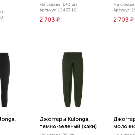
На складе: 143 шт
На складе
Артикул: 15433.10
Артикул: 
шт
60
2 703 ₽
2 703 ₽
longa,
Джоггеры Kulonga,
Джоггер
темно-зеленый (хаки)
молочн