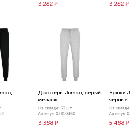
3 282 ₽
3 282 ₽
umbo,
Джоггеры Jumbo, серый
Брюки J
меланж
черные
т
На складе: 63 шт
На складе
12
Артикул: 03810360
Артикул: 
3 388 ₽
5 488 ₽