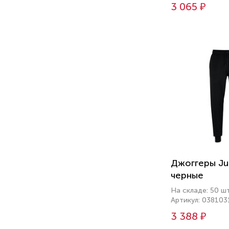
3 065 ₽
Джоггеры J
черные
На складе: 50 ш
Артикул: 038103
3 388 ₽