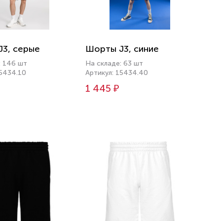
3, серые
Шорты J3, синие
: 146 шт
На складе: 63 шт
15434.10
Артикул: 15434.40
1 445 ₽