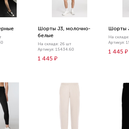
ерные
Шорты J3, молочно-
Шорты J
белые
т
На складе
30
Артикул: 
На складе: 26 шт
Артикул: 15434.60
1 445 ₽
1 445 ₽