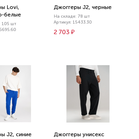
ы Lovi,
Джоггеры J2, черные
о-белые
На складе: 78 шт
Артикул: 15433.30
: 105 шт
16695.60
2 703 ₽
ы J2, синие
Джоггеры унисекс