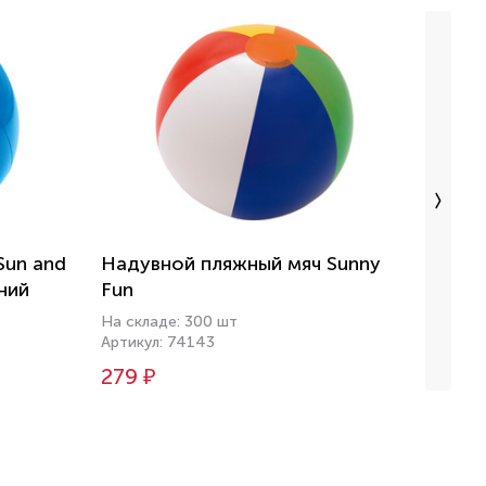
Sun and
Надувной пляжный мяч Sunny
Мяч ф
ний
Fun
бело
На складе: 300 шт
На скл
Артикул: 74143
Артику
279 ₽
957 