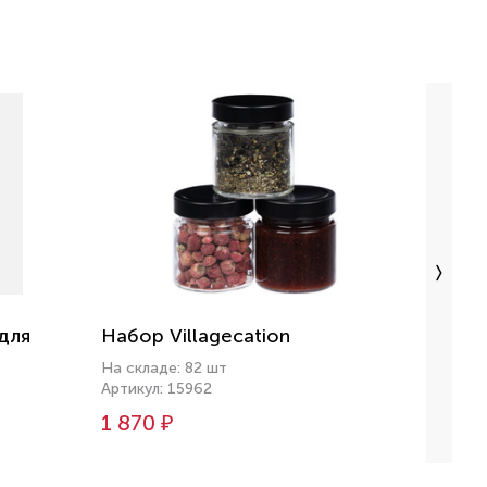
для
Набор Villagecation
Набор
со сл
На складе: 82 шт
Артикул: 15962
На скл
Артику
1 870 ₽
2 44