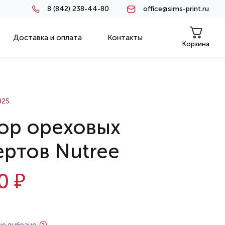
8 (842) 238-44-80
office@sims-print.ru
Доставка и оплата
Контакты
Корзина
825
ор ореховых
ертов Nutree
0 ₽
не выбрано